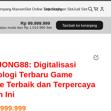
ampang Maxwin
Slot Online Terpercaya
Link Slot
Agen Slot
Judi Slot
Rp
99.999.999
Current Price Rp 14999000
Tambah ke keranjang
atau mulai dari Rp 1.014.960 /bln
ONG88: Digitalisasi
ologi Terbaru Game
e Terbaik dan Terpercaya
 Ini
.999.999
ice Rp 14999000.00