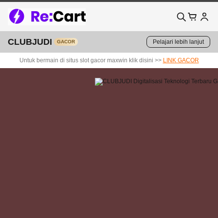
CLUBJUDI
Pelajari lebih lanjut
GACOR
Untuk bermain di situs slot gacor maxwin klik disini >>
LINK GACOR