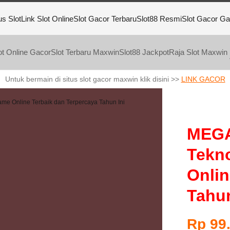
us Slot
Link Slot Online
Slot Gacor Terbaru
Slot88 Resmi
Slot Gacor G
ot Online Gacor
Slot Terbaru Maxwin
Slot88 Jackpot
Raja Slot Maxwin
Untuk bermain di situs slot gacor maxwin klik disini >>
LINK GACOR
MEGAW
Tekn
Onlin
Tahun
Rp
99
Current Pr