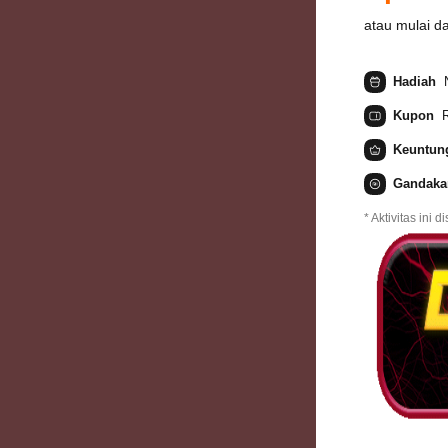
atau mulai da
Hadiah
Kupon
Keuntun
Gandaka
* Aktivitas ini