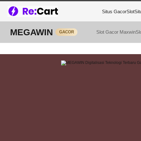
Situs Gacor
Slot
Sit
MEGAWIN
Slot Gacor Maxwin
Sl
GACOR