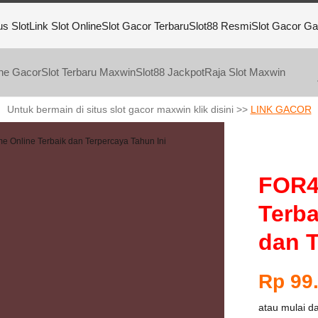
us Slot
Link Slot Online
Slot Gacor Terbaru
Slot88 Resmi
Slot Gacor G
ine Gacor
Slot Terbaru Maxwin
Slot88 Jackpot
Raja Slot Maxwin
Untuk bermain di situs slot gacor maxwin klik disini >>
LINK GACOR
FOR4D
Terba
dan T
Rp
99
Current Pr
atau mulai da