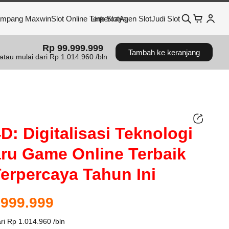
ampang Maxwin
Slot Online Terpercaya
Link Slot
Agen Slot
Judi Slot
Rp
99.999.999
Current Price Rp 14999000
Tambah ke keranjang
atau mulai dari Rp 1.014.960 /bln
: Digitalisasi Teknologi
ru Game Online Terbaik
erpercaya Tahun Ini
.999.999
ice Rp 14999000.00
ri Rp 1.014.960 /bln