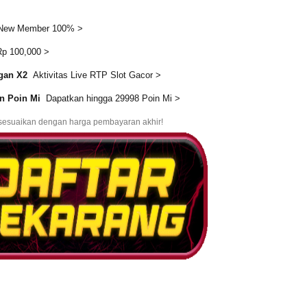
New Member 100%
>
Rp 100,000
>
gan X2
Aktivitas Live RTP Slot Gacor
>
n Poin Mi
Dapatkan hingga 29998 Poin Mi
>
 disesuaikan dengan harga pembayaran akhir!