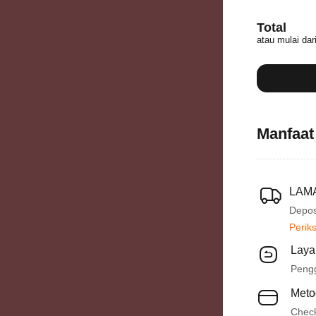
Total
atau mulai da
Manfaat
LAM
Deposi
Perik
Laya
Pengg
Meto
Check