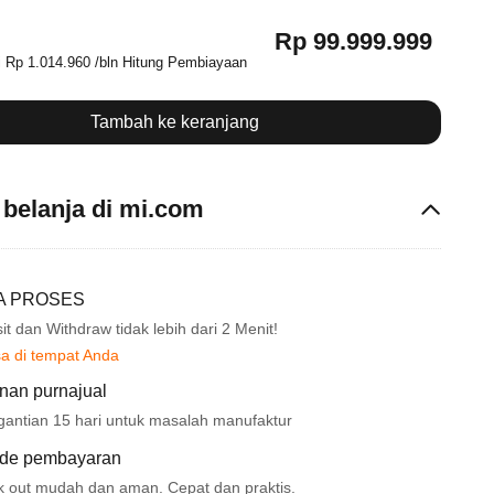
Rp
99.999.999
Current Price Rp 14999000.00
ri Rp 1.014.960 /bln Hitung Pembiayaan
Tambah ke keranjang
 belanja di mi.com
A PROSES
t dan Withdraw tidak lebih dari 2 Menit!
sa di tempat Anda
nan purnajual
antian 15 hari untuk masalah manufaktur
de pembayaran
 out mudah dan aman. Cepat dan praktis.