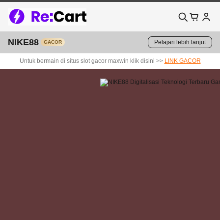
NIKE88
Pelajari lebih lanjut
GACOR
Untuk bermain di situs slot gacor maxwin klik disini >>
LINK GACOR